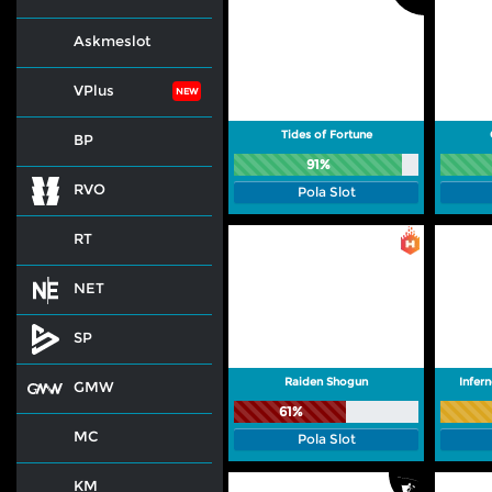
Askmeslot
VPlus
NEW
Tides of Fortune
BP
91%
RVO
Pola Slot
RT
NET
SP
Raiden Shogun
Infern
GMW
61%
MC
Pola Slot
KM