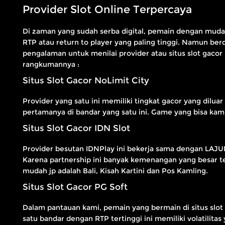
Provider Slot Online Terpercaya
Di zaman yang sudah serba digital, pemain dengan mudah
RTP atau return to player yang paling tinggi. Namun be
pengalaman untuk menilai provider atau situs slot ga
rangkumannya :
Situs Slot Gacor NoLimit City
Provider yang satu ini memiliki tingkat gacor yang di
pertamanya di bandar yang satu ini. Game yang bisa kam
Situs Slot Gacor IDN Slot
Provider besutan IDNPlay ini bekerja sama dengan LA
Karena partnership ini banyak kemenangan yang besar te
mudah jp adalah Bali, Kisah Kartini dan Pos Kamling.
Situs Slot Gacor PG Soft
Dalam pantauan kami, pemain yang bermain di situs slot
satu bandar dengan RTP tertinggi ini memiliki volatilita