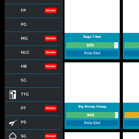
FP
PROMO
PG
Rage T-Rex
MG
PROMO
92%
NLC
Pola Slot
PROMO
HB
PROMO
5G
TTG
Big Money Frenzy
PT
PROMO
94%
PS
Pola Slot
SG
PROMO