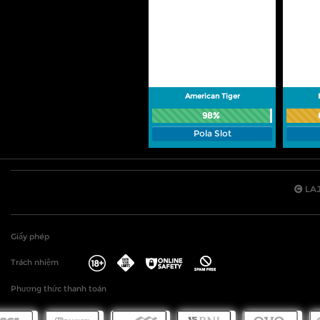
American Tiger
98%
Pola Slot
LAJ
Giấy phép
Trách nhiệm
Phương thức thanh toán