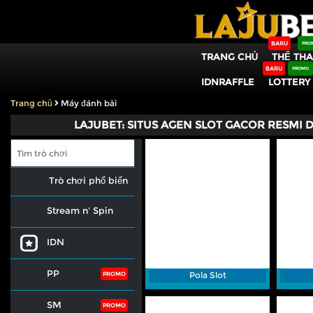
BARU
PRO
TRANG CHỦ
THỂ TH
BARU
PROMO
THÔNG TIN MỚI NHẤT:
IDNRAFFLE
LOTTERY
Trang chủ
Máy đánh bài
LAJUBET: SITUS AGEN SLOT GACOR RESMI
Trò chơi phổ biến
Stream n' Spin
Crazy Chicken
IDN
67%
PP
Pola Slot
PROMO
SM
PROMO