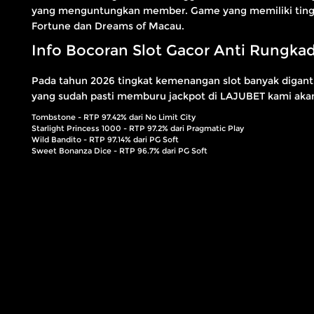
yang menguntungkan member. Game yang memiliki tingka
Fortune dan Dreams of Macau.
Info Bocoran Slot Gacor Anti Rungka
Pada tahun 2026 tingkat kemenangan slot banyak digant
yang sudah pasti memburu jackpot di LAJUBET kami akan
Tombstone - RTP 97.42% dari No Limit City
Starlight Princess 1000 - RTP 97.2% dari Pragmatic Play
Wild Bandito - RTP 97.14% dari PG Soft
Sweet Bonanza Dice - RTP 96.7% dari PG Soft