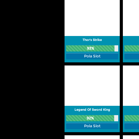
Thor's Strike
93%
Pola Slot
Legend Of Sword King
92%
Pola Slot