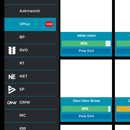
Askmeslot
VPlus
NEW
Aztlan Gems
BP
90%
RVO
Pola Slot
RT
NET
SP
Choo Choo Riches
GMW
95%
MC
Pola Slot
KM