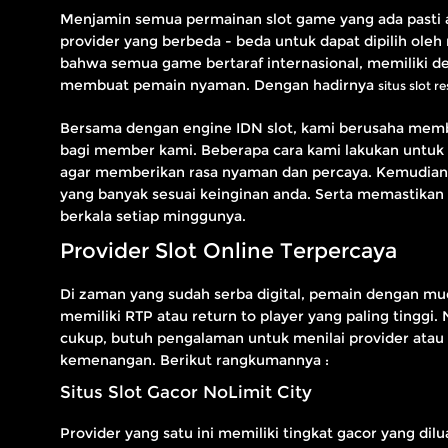
Menjamin semua permainan slot game yang ada pasti 
provider yang berbeda - beda untuk dapat dipilih ole
bahwa semua game bertaraf internasional, memiliki des
membuat pemain nyaman. Dengan hadirnya
situs slot r
Bersama dengan engine IDN slot, kami berusaha membe
bagi member kami. Beberapa cara kami lakukan untuk
agar memberikan rasa nyaman dan percaya. Kemudian
yang banyak sesuai keinginan anda. Serta memastikan 
berkala setiap minggunya.
Provider Slot Online Terpercaya
Di zaman yang sudah serba digital, pemain dengan mud
memiliki RTP atau return to player yang paling tingg
cukup, butuh pengalaman untuk menilai provider atau
kemenangan. Berikut rangkumannya :
Situs Slot Gacor NoLimit City
Provider yang satu ini memiliki tingkat gacor yang 