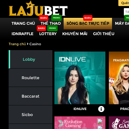
Quên
BARU
BARU
PROMO
PR
TRANG CHỦ
THỂ THAO
SÒNG BẠC TRỰC TIẾP
MÁY Đ
BARU
PROMO
THÔNG TIN MỚI NHẤT:
IDNRAFFLE
LOTTERY
KHUYẾN MÃI
GIỚI THIỆU
Trang chủ
Casino
Bàn
Min
Tối đa
Bàn
Lobby
Baccarat
1Rb
5Jt
Baccarat
Dragon Tiger
1Rb
5Jt
Roulette
Roulette
1Rb
5Jt
Sicbo
Sicbo
1Rb
5Jt
Blackjack
Roulette
Special Games
1Rb
5Jt
Wheel
Dragon Tige
ĐĂNG KÝ
ĐĂNG NHẬP
ĐĂNG K
Baccarat
BACK
IDNLIVE
PRAG
IDNLIVE
PRAG
Sicbo
Bàn
Min
Tối đa
Bàn
Roulette
1Rb
20Jt
Baccarat
Baccarat
2Rb
10Jt
Dragon Tige