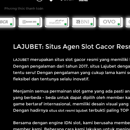
Phương thức thanh toán
LAJUBET: Situs Agen Slot Gacor Re
merupakan situs slot gacor resmi yang memiliki 
LAJUBET
Dengan pengalaman dari tahun 2017, situs Lajubet de
tentu seru! Dengan pengalaman yang cukup lama kami s
fleksibel dan tentunya selalu inovatif.
Menjamin semua permainan slot game yang ada pasti an
yang berbeda - beda untuk dapat dipilih oleh member k
game bertaraf internasional, memiliki desain visual ya
Dengan hadirnya
terbukti paling TOP 
situs slot resmi lajubet
Bersama dengan engine IDN slot, kami berusaha memberi
member kami. Beberapa cara kami lakukan untuk mening