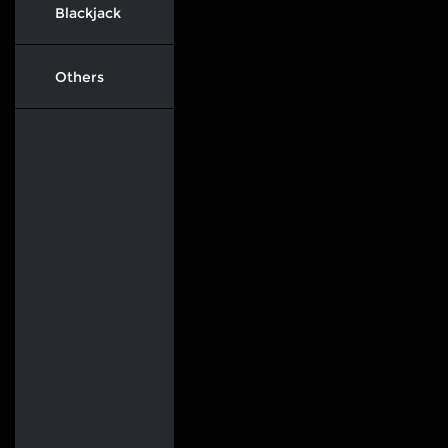
Blackjack
Others