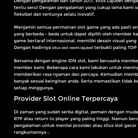
Dengan pengalaman dari tahun 2017, situs Lajubet de
tentu seru! Dengan pengalaman yang cukup lama kami s
fleksibel dan tentunya selalu inovatif.
Menjamin semua permainan slot game yang ada pasti an
yang berbeda - beda untuk dapat dipilih oleh member k
game bertaraf internasional, memiliki desain visual ya
Dengan hadirnya
terbukti paling TOP 
situs slot resmi lajubet
Bersama dengan engine IDN slot, kami berusaha memberi
member kami. Beberapa cara kami lakukan untuk mening
memberikan rasa nyaman dan percaya. Kemudian membe
banyak sesuai keinginan anda. Serta memastikan tidak k
setiap minggunya.
Provider Slot Online Terpercaya
Di zaman yang sudah serba digital, pemain dengan mudah
RTP atau return to player yang paling tinggi. Namun be
pengalaman untuk menilai provider atau situs slot ga
rangkumannya :