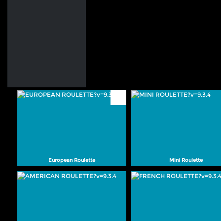
European Roulette
Mini Roulette